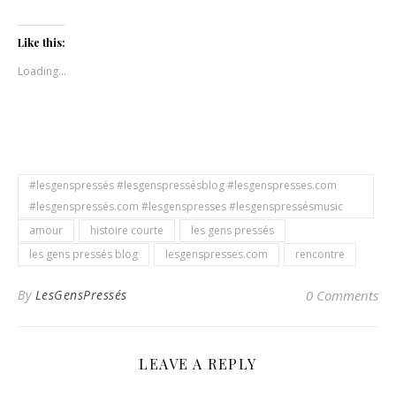
share
share
on
on
Facebook
Twitter
(Opens
(Opens
Like this:
in
in
new
new
Loading...
window)
window)
#lesgenspressés #lesgenspressésblog #lesgenspresses.com
#lesgenspressés.com #lesgenspresses #lesgenspressésmusic
amour
histoire courte
les gens pressés
les gens pressés blog
lesgenspresses.com
rencontre
By
LesGensPressés
0 Comments
LEAVE A REPLY