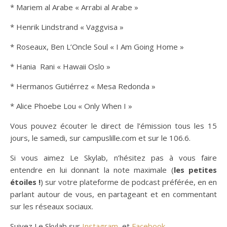
* Mariem al Arabe « Arrabi al Arabe »
* Henrik Lindstrand « Vaggvisa »
* Roseaux, Ben L’Oncle Soul « I Am Going Home »
* Hania Rani « Hawaii Oslo »
* Hermanos Gutiérrez « Mesa Redonda »
* Alice Phoebe Lou « Only When I »
Vous pouvez écouter le direct de l’émission tous les 15
jours, le samedi, sur campuslille.com et sur le 106.6.
Si vous aimez Le Skylab, n’hésitez pas à vous faire
entendre en lui donnant la note maximale (
les petites
étoiles !
) sur votre plateforme de podcast préférée, en en
parlant autour de vous, en partageant et en commentant
sur les réseaux sociaux.
Suivez Le Skylab sur
Instagram
, et
Facebook
.