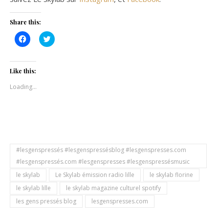
Share this:
Click
Click
to
to
share
share
on
on
Facebook
Twitter
(Opens
(Opens
Like this:
in
in
new
new
Loading...
window)
window)
#lesgenspressés #lesgenspressésblog #lesgenspresses.com
#lesgenspressés.com #lesgenspresses #lesgenspressésmusic
le skylab
Le Skylab émission radio lille
le skylab florine
le skylab lille
le skylab magazine culturel spotify
les gens pressés blog
lesgenspresses.com