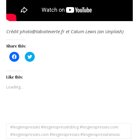
Crédit photo@laboiteverte.fr et Calum Lewis (on Unplash)
Share this:
Click
Click
to
to
share
share
on
on
Facebook
Twitter
(Opens
(Opens
Like this:
in
in
new
new
Loading...
window)
window)
#lesgenspressés #lesgenspressésblog #lesgenspresses.com
#lesgenspressés.com #lesgenspresses #lesgenspressésmusic