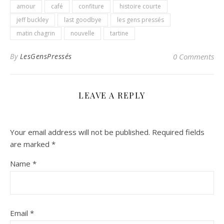
amour
café
confiture
histoire courte
jeff buckley
last goodbye
les gens pressés
matin chagrin
nouvelle
tartine
By
LesGensPressés
0 Comments
LEAVE A REPLY
Your email address will not be published.
Required fields
are marked
*
Name
*
Email
*