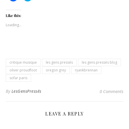
share
share
on
on
Facebook
Twitter
(Opens
(Opens
Like this:
in
in
new
new
Loading...
window)
window)
critique musique
les gens pressés
les gens pressés blog
oliver proudfoot
oregon grey
ryankbrennan
sofar paris
By
LesGensPressés
0 Comments
LEAVE A REPLY