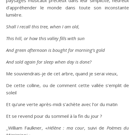
paysages musicaux précieux dans leur simplicité, heureux
d’appréhender le monde dans toute son inconstante
lumière.
Shall I recall this tree, when I am old,
This hill, or how this valley fills with sun
And green afternoon is bought for morning’s gold
And sold again for sleep when day is done?
Me souviendrais-je de cet arbre, quand je serai vieux,
De cette colline, ou de comment cette vallée s’emplit de
soleil
Et qu’une verte après-midi s’achète avec l’or du matin
Et se revend pour du sommeil à la fin du jour ?
_William Faulkner, «
Hélène : ma cour
, suivi de
Poèmes du
Mississippi
»_