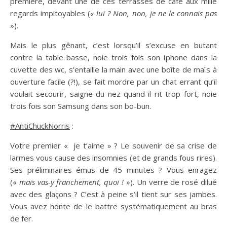
première, devant une de ces terrasses de café aux mille
regards impitoyables (
« lui ? Non, non, je ne le connais pas
»).
Mais le plus gênant, c’est lorsqu’il s’excuse en butant
contre la table basse, noie trois fois son Iphone dans la
cuvette des wc, s’entaille la main avec une boîte de maïs à
ouverture facile (?!), se fait mordre par un chat errant qu’il
voulait secourir, saigne du nez quand il rit trop fort, noie
trois fois son Samsung dans son bo-bun.
#AntiChuckNorris
:
Votre premier « je t’aime » ? Le souvenir de sa crise de
larmes vous cause des insomnies (et de grands fous rires).
Ses préliminaires émus de 45 minutes ? Vous enragez
(«
mais vas-y franchement, quoi !
»). Un verre de rosé dilué
avec des glaçons ? C’est à peine s’il tient sur ses jambes.
Vous avez honte de le battre systématiquement au bras
de fer.