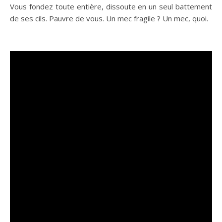
Vous fondez toute entière, dissoute en un seul battement
de ses cils. Pauvre de vous. Un mec fragile ? Un mec, quoi.