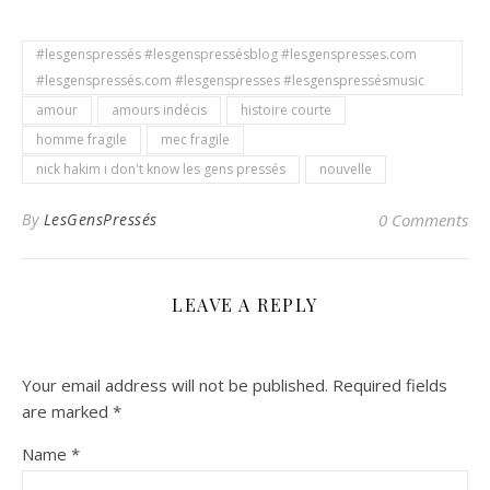
#lesgenspressés #lesgenspressésblog #lesgenspresses.com
#lesgenspressés.com #lesgenspresses #lesgenspressésmusic
amour
amours indécis
histoire courte
homme fragile
mec fragile
nick hakim i don't know les gens pressés
nouvelle
By
LesGensPressés
0 Comments
LEAVE A REPLY
Your email address will not be published.
Required fields
are marked
*
Name
*