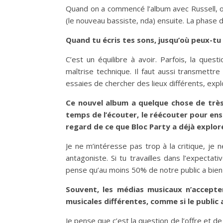
Quand on a commencé l’album avec Russell, on
(le nouveau bassiste, nda) ensuite. La phase d’
Quand tu écris tes sons, jusqu’où peux-tu a
C’est un équilibre à avoir. Parfois, la ques
maîtrise technique. Il faut aussi transmettr
essaies de chercher des lieux différents, exp
Ce nouvel album a quelque chose de très s
temps de l’écouter, le réécouter pour ens
regard de ce que Bloc Party a déjà explo
Je ne m’intéresse pas trop à la critique, je 
antagoniste. Si tu travailles dans l’expecta
pense qu’au moins 50% de notre public a bien 
Souvent, les médias musicaux n’accepte
musicales différentes, comme si le public 
Je pense que c’est la question de l’offre et de