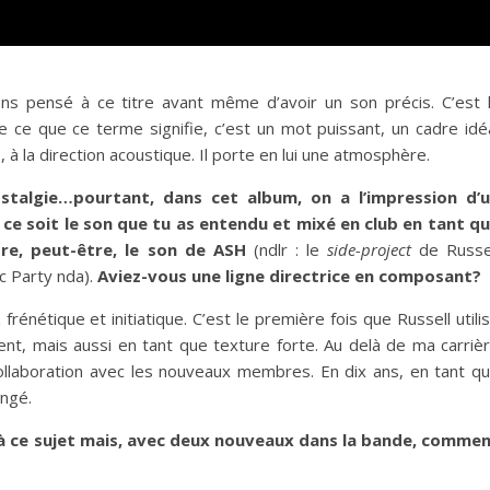
s pensé à ce titre avant même d’avoir un son précis. C’est 
 de ce que ce terme signifie, c’est un mot puissant, un cadre idé
 à la direction acoustique. Il porte en lui une atmosphère.
ostalgie…pourtant, dans cet album, on a l’impression d’
 ce soit le son que tu as entendu et mixé en club en tant q
core, peut-être, le son de ASH
(ndlr : le
side-project
de Russe
c Party nda).
Aviez-vous une ligne directrice en composant?
énétique et initiatique. C’est le première fois que Russell utili
nt, mais aussi en tant que texture forte. Au delà de ma carriè
collaboration avec les nouveaux membres. En dix ans, en tant q
angé.
é à ce sujet mais, avec deux nouveaux dans la bande, comme