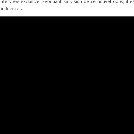
terview exclusive. Évoquant sa vision de ce nouvel opus, il e
 influences.