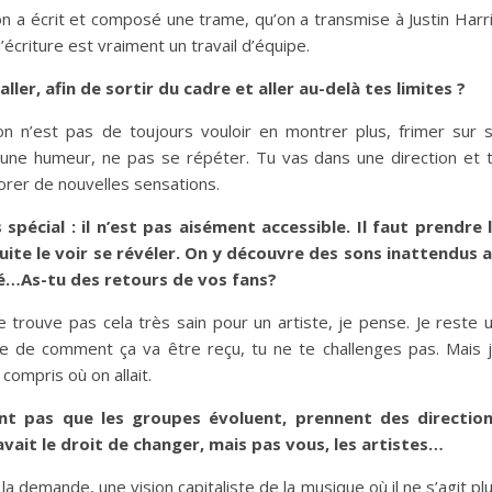
 a écrit et composé une trame, qu’on a transmise à Justin Harr
écriture est vraiment un travail d’équipe.
ller, afin de sortir du cadre et aller au-delà tes limites ?
tion n’est pas de toujours vouloir en montrer plus, frimer sur 
e une humeur, ne pas se répéter. Tu vas dans une direction et 
lorer de nouvelles sensations.
pécial : il n’est pas aisément accessible. Il faut prendre 
uite le voir se révéler. On y découvre des sons inattendus 
ré…As-tu des retours de vos fans?
ne trouve pas cela très sain pour un artiste, je pense. Je reste 
tive de comment ça va être reçu, tu ne te challenges pas. Mais 
compris où on allait.
nt pas que les groupes évoluent, prennent des directio
avait le droit de changer, mais pas vous, les artistes…
 la demande, une vision capitaliste de la musique où il ne s’agit pl