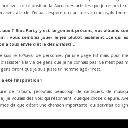
ord avec cette position-là. Aucun des artistes que je respecte n
r, avec à la clef l’impact espéré ou non, mais au moins, ils tente
iaux ? Bloc Party y est largement présent, vos albums so
am ; vous semblez jouer le jeu plutôt aisément…ce qui e
’on a tous envie d’être des
insiders
…
ne suis le
follower
de personne, j’ai une page FB mais pour m
 d’assister à la vie de gens que je ne connais pas. Ce n’est pas 
 gens diront que je suis juste un homme âgé (rires).
a été l’inspiration ?
ture de l’album, j’écoutais beaucoup de cantiques, de musiq
nne). Je voulais des voix qui résonnent, quelque chose d’épuré. Av
es dit que c’était une chanson importante, qui servirait de lig