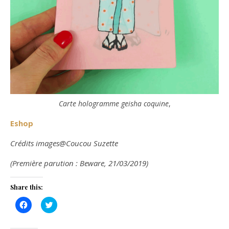
Carte hologramme geisha coquine
,
Eshop
Crédits images@Coucou Suzette
(Première parution : Beware, 21/03/2019)
Share this:
Click
Click
to
to
share
share
on
on