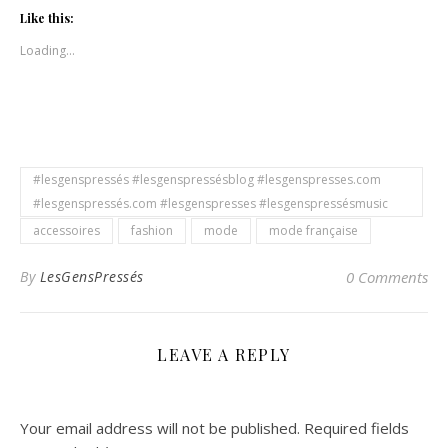
Facebook
Twitter
(Opens
(Opens
Like this:
in
in
new
new
Loading...
window)
window)
#lesgenspressés #lesgenspressésblog #lesgenspresses.com
#lesgenspressés.com #lesgenspresses #lesgenspressésmusic
accessoires
fashion
mode
mode française
By
LesGensPressés
0 Comments
LEAVE A REPLY
Your email address will not be published.
Required fields