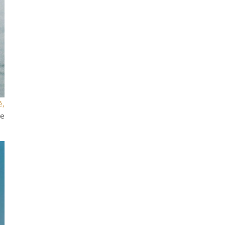
é,
ne