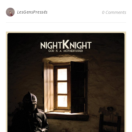
LesGensPressés
0 Comments