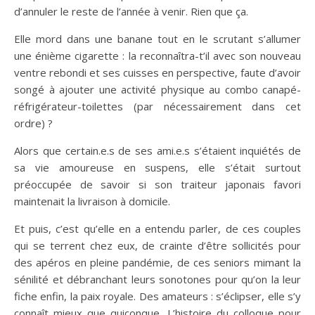
d’annuler le reste de l’année à venir. Rien que ça.
Elle mord dans une banane tout en le scrutant s’allumer
une énième cigarette : la reconnaîtra-t’il avec son nouveau
ventre rebondi et ses cuisses en perspective, faute d’avoir
songé à ajouter une activité physique au combo canapé-
réfrigérateur-toilettes (par nécessairement dans cet
ordre) ?
Alors que certain.e.s de ses ami.e.s s’étaient inquiétés de
sa vie amoureuse en suspens, elle s’était surtout
préoccupée de savoir si son traiteur japonais favori
maintenait la livraison à domicile.
Et puis, c’est qu’elle en a entendu parler, de ces couples
qui se terrent chez eux, de crainte d’être sollicités pour
des apéros en pleine pandémie, de ces seniors mimant la
sénilité et débranchant leurs sonotones pour qu’on la leur
fiche enfin, la paix royale. Des amateurs : s’éclipser, elle s’y
connaît mieux que quiconque. L’histoire du colloque pour