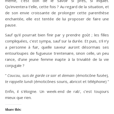
même, c’est bon de le savoir si près, si inquiet.
Qu’inventera t’elle, cette fois ? Au regard de la situation, et
de son envie croissante de prolonger cette parenthèse
enchantée, elle est tentée de lui proposer de faire une
pause.
Sauf qu’il pourrait bien finir par y prendre goût ; les filles
compliquées, c’est sympa, sauf sur la durée. Et puis, s’il n’y
a personne à fuir, quelle saveur auront désormais ses
entourloupes de fugueuse trentenaire, sinon celle, un peu
rance, d’une jeune femme inapte à la trivialité de la vie
conjugale ?
”
Coucou, suis de garde ce soir et demain
(émoticône fusée)
,
te rappelle lundi
(émoticônes souris, abricot et téléphone) ”
Enfin, il s’éloigne. Un week-end de rab’, c’est toujours
mieux que rien.
Share this: