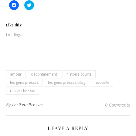
Click
Click
to
to
share
share
on
on
Facebook
Twitter
(Opens
(Opens
Like this:
in
in
new
new
Loading...
window)
window)
amour
déconfinement
histoire courte
les gens pressés
les gens pressés blog
nouvelle
rester chez soi
By
LesGensPressés
0 Comments
LEAVE A REPLY