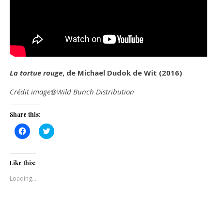
La tortue rouge
, de Michael Dudok de Wit (2016)
Crédit image@Wild Bunch Distribution
Share this:
Click
Click
to
to
share
share
on
on
Facebook
Twitter
(Opens
(Opens
Like this:
in
in
new
new
Loading...
window)
window)