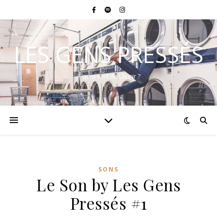
LES GENS PRESSÉS
A quoi sert de courir ?
SONS
Le Son by Les Gens
Pressés #1