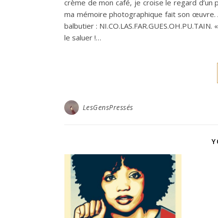
crème de mon café, je croise le regard d’un 
ma mémoire photographique fait son œuvre. A 
balbutier : NI.CO.LAS.FAR.GUES.OH.PU.TAIN. « Q
le saluer !…
LesGensPressés
Y