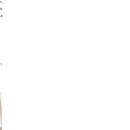
e,
de
va
ts