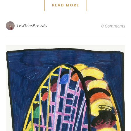
READ MORE
LesGensPressés
0 Comments