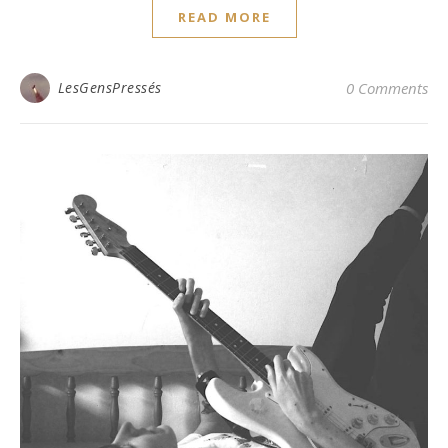
READ MORE
LesGensPressés
0 Comments