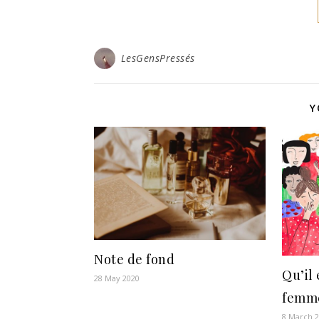
LesGensPressés
Y
Note de fond
Qu’il
28 May 2020
femm
8 March 