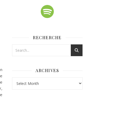
RECHERCHE
on
ARCHIVES
le
Archives
te
r,
ne