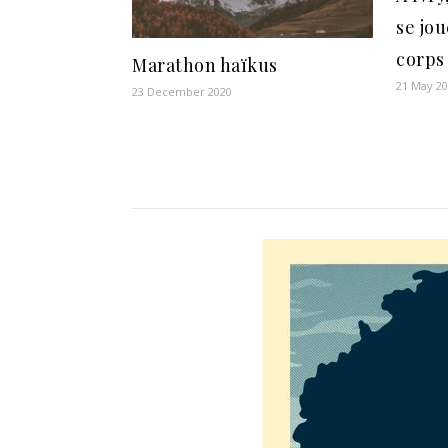
se jo
corps
Marathon haïkus
21 May 2
23 December 2020