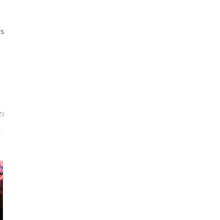
is
ts