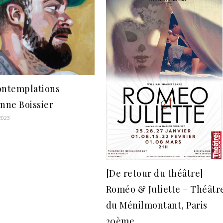
ontemplations
enne Boissier
2023
[De retour du théâtre]
Roméo & Juliette – Théâtr
du Ménilmontant, Paris
20ème