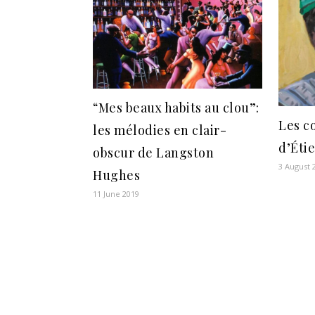
“Mes beaux habits au clou”:
Les c
les mélodies en clair-
d’Éti
obscur de Langston
3 August 
Hughes
11 June 2019