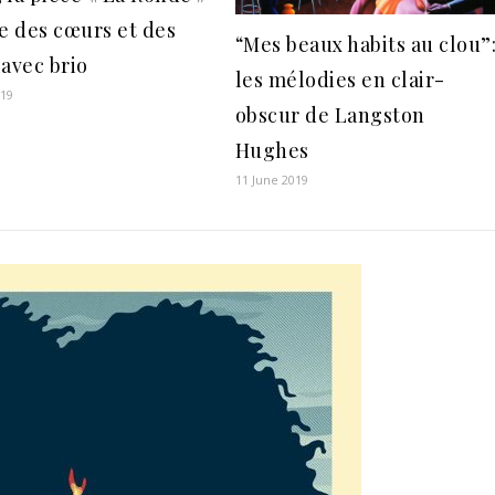
ue des cœurs et des
“Mes beaux habits au clou”
 avec brio
les mélodies en clair-
019
obscur de Langston
Hughes
11 June 2019