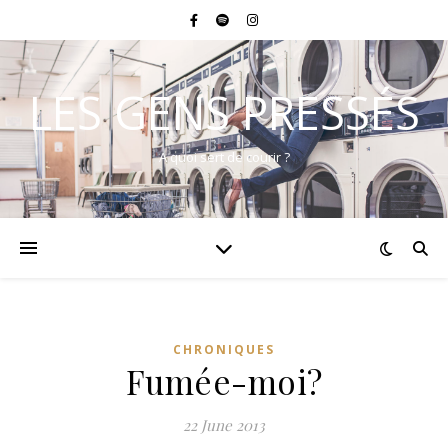
LES GENS PRESSÉS
A quoi sert de courir ?
CHRONIQUES
Fumée-moi?
22 June 2013