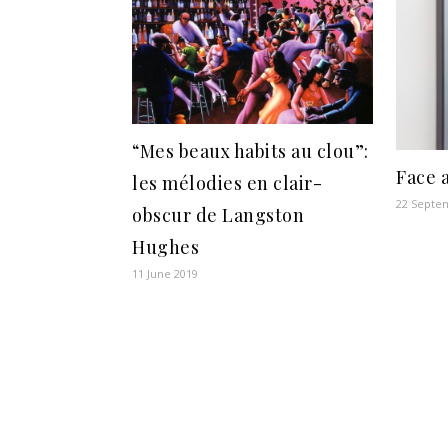
“Mes beaux habits au clou”:
Face 
les mélodies en clair-
22 Septe
obscur de Langston
Hughes
11 June 2019