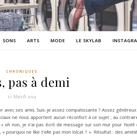
SONS
ARTS
MODE
LE SKYLAB
INSTAGR
CHRONIQUES
, pas à demi
12 March 2014
er avec ses amis. Suis-je assez compatissante ? Assez généreux
ciaux ne nous apportent aucun réconfort à ce sujet ; au contrair
: « oh non, je n’ai pas écrit de message sur son mur pour Noël! 
, « pourquoi ne like t’elle pas mon lolcat ? ». Résultat : des amiti