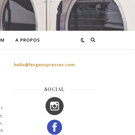
AM
A PROPOS
hello@lesgenspresses.com
SOCIAL
 ?
e,
»,
és