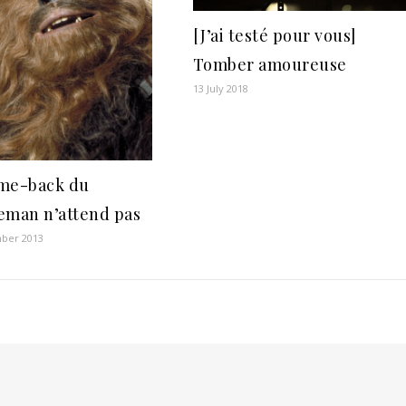
[J’ai testé pour vous]
Tomber amoureuse
13 July 2018
me-back du
eman n’attend pas
ber 2013