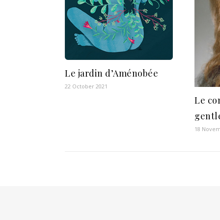
Le jardin d’Aménobée
22 October 2021
Le co
gentl
18 Novem