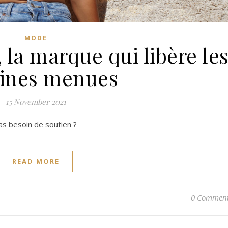
MODE
, la marque qui libère le
rines menues
15 November 2021
as besoin de soutien ?
READ MORE
0 Commen