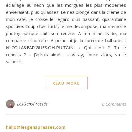
éclairage au néon que les morgues les plus modernes
envieraient, plus qu’assez. Le nez plongé dans la crème de
mon café, je croise le regard d’un passant, quarantaine
sportive. Coup d’œil furtif, je me décompose, ma mémoire
photographique fait son œuvre. A ma mine livide, ma
comparse s’inquiète. A peine ai-je la force de balbutier :
NI.CO.LAS.FAR.GUES.OH.PU.TAIN. « Qui c’est ? Tu le
connais ? – J’aurais aimé… – Vas-y, fonce alors, va le
saluer !…
READ MORE
LesGensPressés
0 Comments
hello@lesgenspresses.com