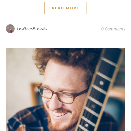
READ MORE
LesGensPressés
0 Comments