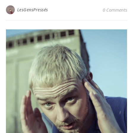
LesGensPressés
0 Comments