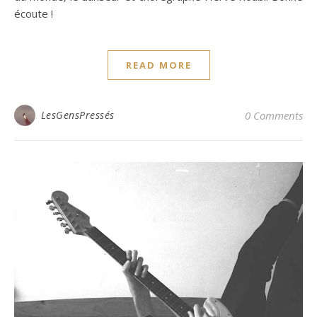
écoute !
READ MORE
LesGensPressés
0 Comments