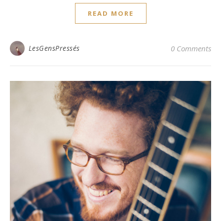
READ MORE
LesGensPressés
0 Comments