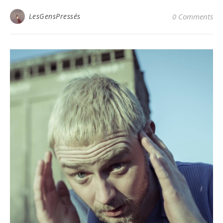
LesGensPressés
0 Comments