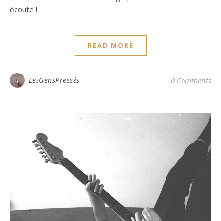
écoute !
READ MORE
LesGensPressés
0 Comments