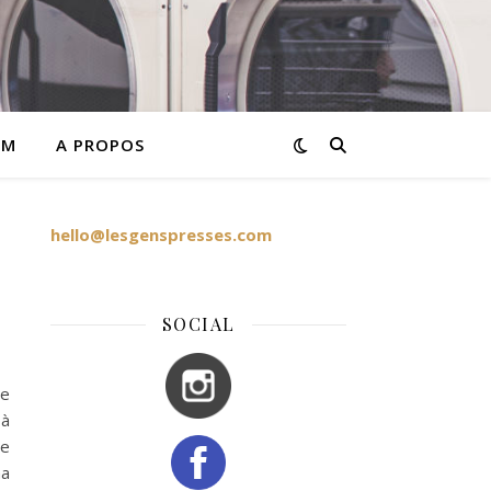
AM
A PROPOS
hello@lesgenspresses.com
SOCIAL
de
 à
de
ma