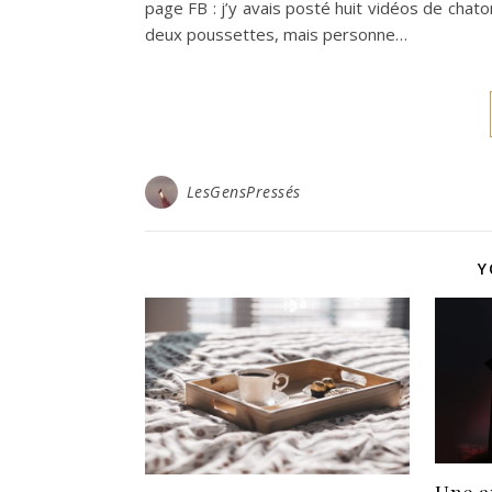
page FB : j’y avais posté huit vidéos de chat
deux poussettes, mais personne…
LesGensPressés
Y