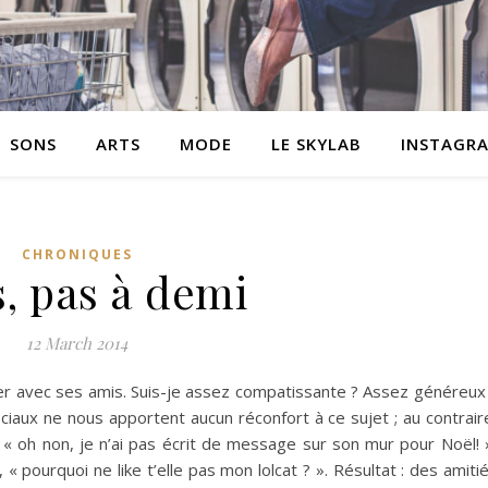
SONS
ARTS
MODE
LE SKYLAB
INSTAGR
CHRONIQUES
, pas à demi
12 March 2014
er avec ses amis. Suis-je assez compatissante ? Assez généreux
ciaux ne nous apportent aucun réconfort à ce sujet ; au contrair
: « oh non, je n’ai pas écrit de message sur son mur pour Noël! 
, « pourquoi ne like t’elle pas mon lolcat ? ». Résultat : des amiti