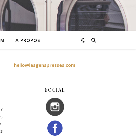
AM
A PROPOS
hello@lesgenspresses.com
SOCIAL
 ?
e,
»,
és