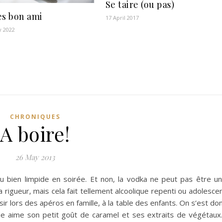
Se taire (ou pas)
ès bon ami
17 April 2017
y 2022
CHRONIQUES
A boire!
26 May 2013
u bien limpide en soirée. Et non, la vodka ne peut pas être u
 rigueur, mais cela fait tellement alcoolique repenti ou adolesce
ir lors des apéros en famille, à la table des enfants. On s’est do
onde aime son petit goût de caramel et ses extraits de végétau