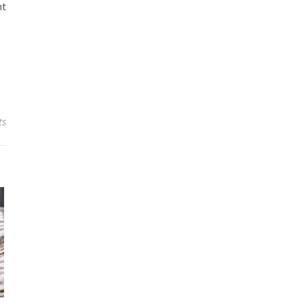
nt
ts