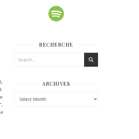
RECHERCHE
é,
ARCHIVES
d-
Archives
me
”,
la