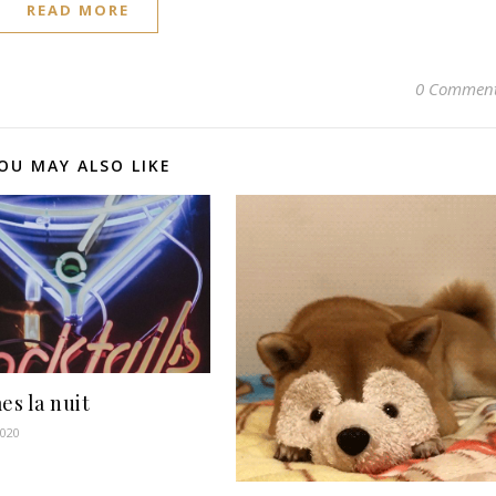
READ MORE
0 Commen
OU MAY ALSO LIKE
s la nuit
2020