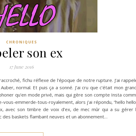
CHRONIQUES
eler son ex
17 June 2016
tôt raccroché, fichu réflexe de l’époque de notre rupture. J’ai rappel
 Auber, normal. Et puis ça a sonné. J’ai cru que c’était mon gran
léphoner qu’en mode privé, mais qui gère son compte Insta com
je-vous-emmerde-tous-royalement, alors j’ai répondu, “hello hello
ex, avec son timbre de voix d’ex, de mec mûr qui a su gérer 
vec des baskets flambant neuves et un abonnement…