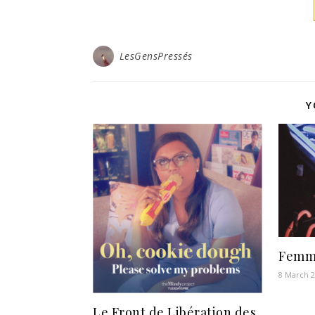
LesGensPressés
Y
Femme
8 March 
Le Front de Libération des