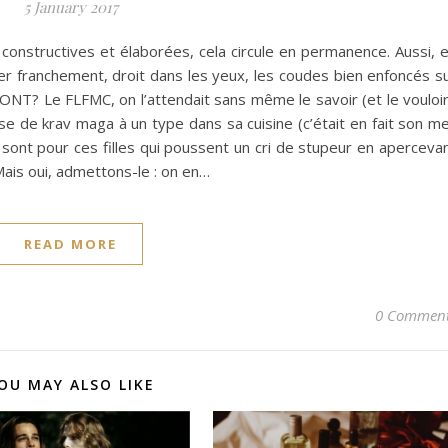
5 January 2017
 constructives et élaborées, cela circule en permanence. Aussi, 
ler franchement, droit dans les yeux, les coudes bien enfoncés s
T? Le FLFMC, on l’attendait sans même le savoir (et le vouloir
se de krav maga à un type dans sa cuisine (c’était en fait son m
 sont pour ces filles qui poussent un cri de stupeur en aperceva
Mais oui, admettons-le : on en…
READ MORE
0 Commen
OU MAY ALSO LIKE