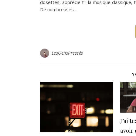
dosettes, apprécie t’il la musique classique, t
De nombreuses…
LesGensPressés
Y
J’ai t
avoir