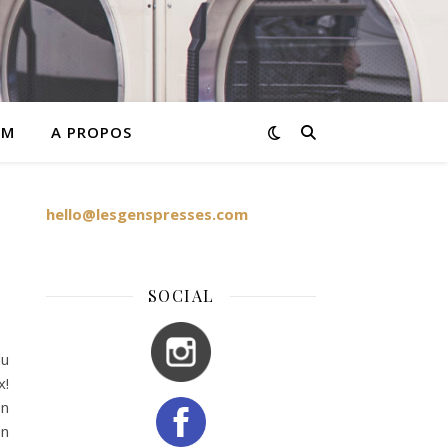
AM
A PROPOS
hello@lesgenspresses.com
SOCIAL
du
x!
on
en