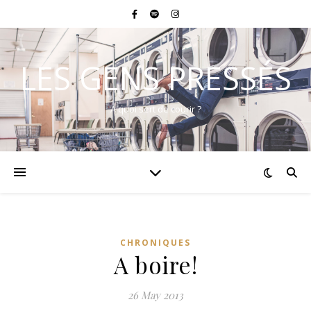
LES GENS PRESSÉS
A quoi sert de courir ?
CHRONIQUES
A boire!
26 May 2013